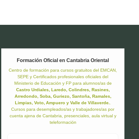
Formación Oficial en Cantabria Oriental
Centro de formación para cursos gratuitos del EMCAN,
SEPE y Certificados profesionales oficiales del
Ministerio de Educación y FP para alumnos/as de
Castro Urdiales, Laredo, Colindres, Rasines,
Arredondo, Soba, Guriezo, Santoña, Ramales,
Limpias, Voto, Ampuero y Valle de Villaverde.
.
Cursos para desempleados/as y trabajadores/as por
cuenta ajena de Cantabria, presenciales, aula virtual y
teleformación