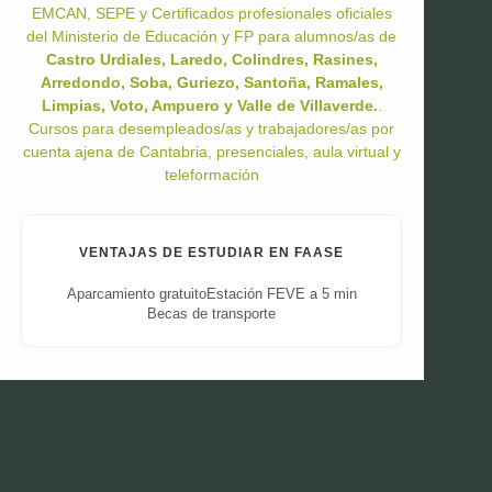
EMCAN, SEPE y Certificados profesionales oficiales
del Ministerio de Educación y FP para alumnos/as de
Castro Urdiales, Laredo, Colindres, Rasines,
Arredondo, Soba, Guriezo, Santoña, Ramales,
Limpias, Voto, Ampuero y Valle de Villaverde.
.
Cursos para desempleados/as y trabajadores/as por
cuenta ajena de Cantabria, presenciales, aula virtual y
teleformación
VENTAJAS DE ESTUDIAR EN FAASE
Aparcamiento gratuito
Estación FEVE a 5 min
Becas de transporte