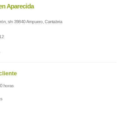
en Aparecida
arrón, s/n 39840 Ampuero, Cantabria
12
s
cliente
00 horas
as