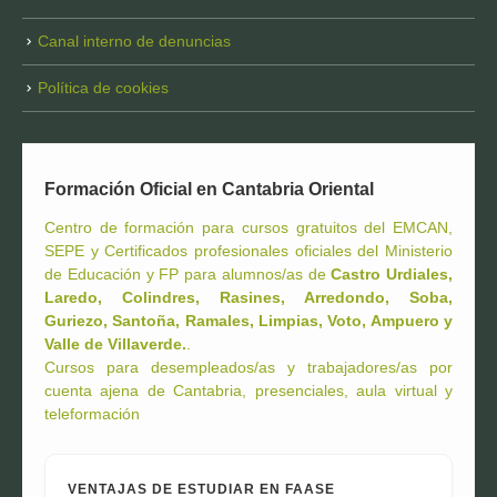
Canal interno de denuncias
Política de cookies
Formación Oficial en Cantabria Oriental
Centro de formación para cursos gratuitos del EMCAN,
SEPE y Certificados profesionales oficiales del Ministerio
de Educación y FP para alumnos/as de
Castro Urdiales,
Laredo, Colindres, Rasines, Arredondo, Soba,
Guriezo, Santoña, Ramales, Limpias, Voto, Ampuero y
Valle de Villaverde.
.
Cursos para desempleados/as y trabajadores/as por
cuenta ajena de Cantabria, presenciales, aula virtual y
teleformación
VENTAJAS DE ESTUDIAR EN FAASE