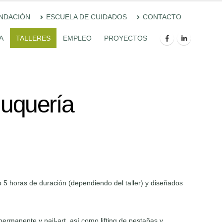
UNDACIÓN
ESCUELA DE CUIDADOS
CONTACTO
A
TALLERES
EMPLEO
PROYECTOS
luquería
o 5 horas de duración (dependiendo del taller) y diseñados
rmanente y nail-art, así como lifting de pestañas y