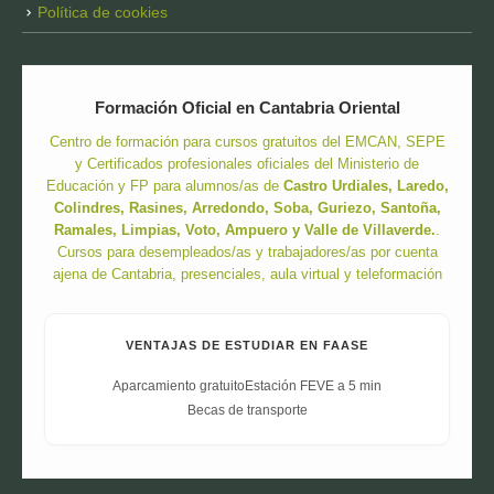
Política de cookies
Formación Oficial en Cantabria Oriental
Centro de formación para cursos gratuitos del EMCAN, SEPE
y Certificados profesionales oficiales del Ministerio de
Educación y FP para alumnos/as de
Castro Urdiales, Laredo,
Colindres, Rasines, Arredondo, Soba, Guriezo, Santoña,
Ramales, Limpias, Voto, Ampuero y Valle de Villaverde.
.
Cursos para desempleados/as y trabajadores/as por cuenta
ajena de Cantabria, presenciales, aula virtual y teleformación
VENTAJAS DE ESTUDIAR EN FAASE
Aparcamiento gratuito
Estación FEVE a 5 min
Becas de transporte