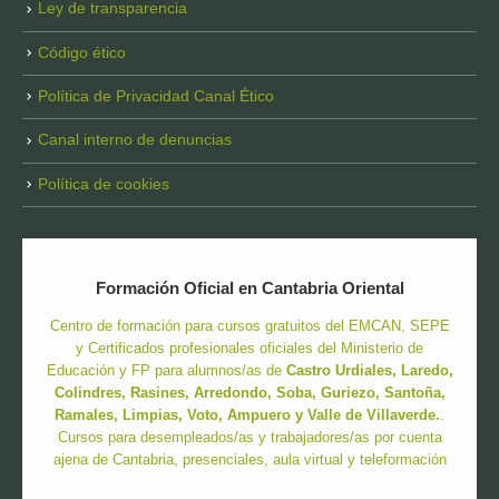
Ley de transparencia
Código ético
Política de Privacidad Canal Ético
Canal interno de denuncias
Política de cookies
Formación Oficial en Cantabria Oriental
Centro de formación para cursos gratuitos del EMCAN, SEPE
y Certificados profesionales oficiales del Ministerio de
Educación y FP para alumnos/as de
Castro Urdiales, Laredo,
Colindres, Rasines, Arredondo, Soba, Guriezo, Santoña,
Ramales, Limpias, Voto, Ampuero y Valle de Villaverde.
.
Cursos para desempleados/as y trabajadores/as por cuenta
ajena de Cantabria, presenciales, aula virtual y teleformación