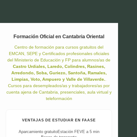
Formación Oficial en Cantabria Oriental
Centro de formación para cursos gratuitos del
EMCAN, SEPE y Certificados profesionales oficiales
del Ministerio de Educación y FP para alumnos/as de
Castro Urdiales, Laredo, Colindres, Rasines,
Arredondo, Soba, Guriezo, Santoña, Ramales,
Limpias, Voto, Ampuero y Valle de Villaverde.
.
Cursos para desempleados/as y trabajadores/as por
cuenta ajena de Cantabria, presenciales, aula virtual y
teleformación
VENTAJAS DE ESTUDIAR EN FAASE
Aparcamiento gratuito
Estación FEVE a 5 min