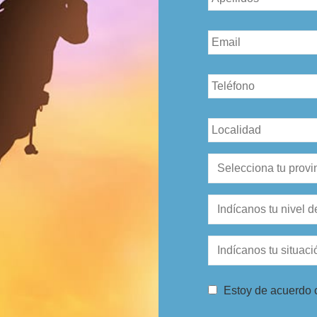
Email
*
Teléfono
*
Sin
nombre
*
Sin
nombre
*
Nivel
de
estudios
*
Situación
Laboral
*
Consentimiento
*
Estoy de acuerdo c