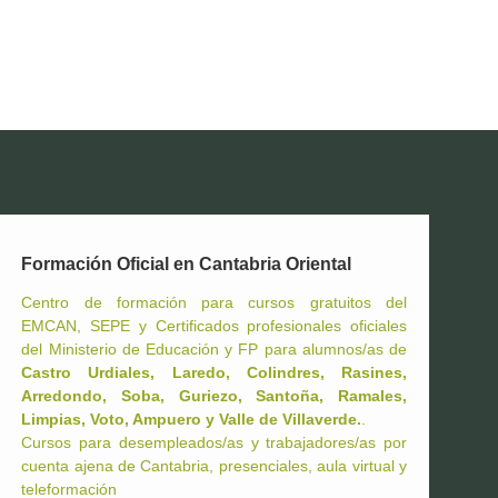
Formación Oficial en Cantabria Oriental
Centro de formación para cursos gratuitos del
EMCAN, SEPE y Certificados profesionales oficiales
del Ministerio de Educación y FP para alumnos/as de
Castro Urdiales, Laredo, Colindres, Rasines,
Arredondo, Soba, Guriezo, Santoña, Ramales,
Limpias, Voto, Ampuero y Valle de Villaverde.
.
Cursos para desempleados/as y trabajadores/as por
cuenta ajena de Cantabria, presenciales, aula virtual y
teleformación