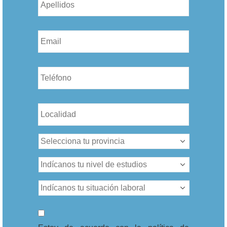
Email
*
Teléfono
*
Sin
nombre
*
Sin
nombre
*
Nivel
de
estudios
*
Situación
Laboral
*
Consentimiento
*