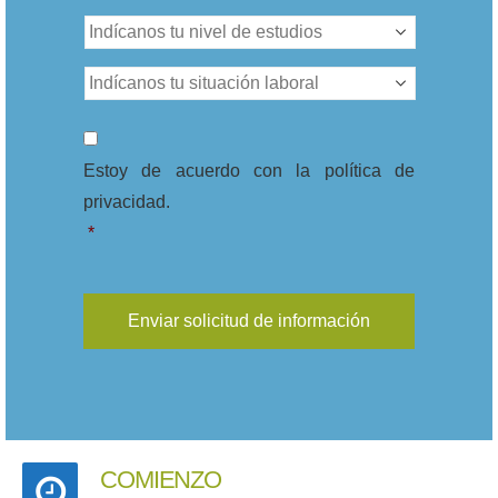
Nivel
de
estudios
*
Situación
Laboral
*
Consentimiento
*
Estoy de acuerdo con la política de
privacidad.
*
COMIENZO