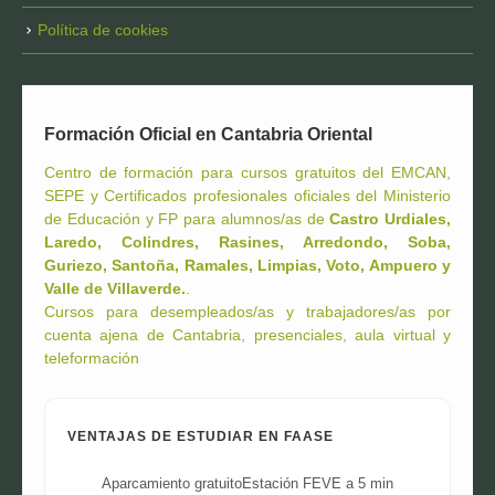
Política de cookies
Formación Oficial en Cantabria Oriental
Centro de formación para cursos gratuitos del EMCAN,
SEPE y Certificados profesionales oficiales del Ministerio
de Educación y FP para alumnos/as de
Castro Urdiales,
Laredo, Colindres, Rasines, Arredondo, Soba,
Guriezo, Santoña, Ramales, Limpias, Voto, Ampuero y
Valle de Villaverde.
.
Cursos para desempleados/as y trabajadores/as por
cuenta ajena de Cantabria, presenciales, aula virtual y
teleformación
VENTAJAS DE ESTUDIAR EN FAASE
Aparcamiento gratuito
Estación FEVE a 5 min