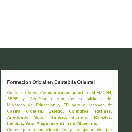
Formación Oficial en Cantabria Oriental
Centro de formación para cursos gratuitos del EMCAN,
SEPE y Certificados profesionales oficiales del
Ministerio de Educación y FP para alumnos/as de
Castro Urdiales, Laredo, Colindres, Rasines,
Arredondo, Soba, Guriezo, Santoña, Ramales,
Limpias, Voto, Ampuero y Valle de Villaverde.
.
Cursos para desempleados/as y trabajadores/as por