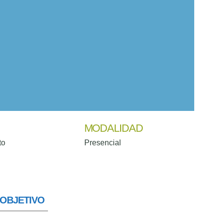
on la política de privacidad.
*
MODALIDAD
to
Presencial
OBJETIVO