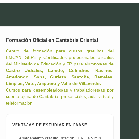
Formación Oficial en Cantabria Oriental
Centro de formación para cursos gratuitos del
EMCAN, SEPE y Certificados profesionales oficiales
del Ministerio de Educación y FP para alumnos/as de
Castro Urdiales, Laredo, Colindres, Rasines,
Arredondo, Soba, Guriezo, Santoña, Ramales,
Limpias, Voto, Ampuero y Valle de Villaverde.
.
Cursos para desempleados/as y trabajadores/as por
cuenta ajena de Cantabria, presenciales, aula virtual y
teleformación
VENTAJAS DE ESTUDIAR EN FAASE
Aparcamiento gratuito
Estación FEVE a 5 min