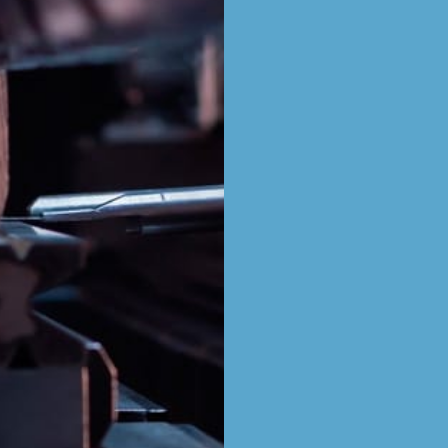
Nombre
*
Nombre
*
Email
*
Teléfono
*
Sin
nombre
*
Sin
nombre
*
Nivel
de
estudios
*