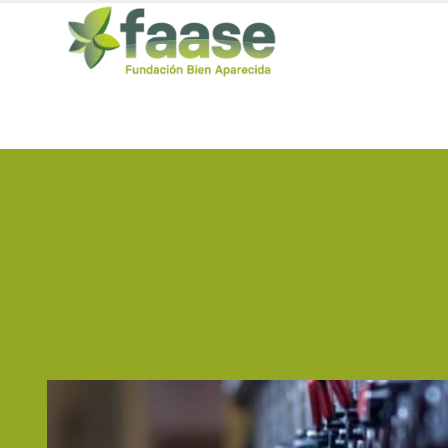
TPM - Para operarios en activ
desengrasado, limpieza, deca
MATRÍCULA ABIERTA | 8 horas