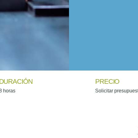
Situación
Laboral
*
Consentimiento
*
Estoy de acuerdo c
DURACIÓN
PRECIO
8 horas
Solicitar presupues