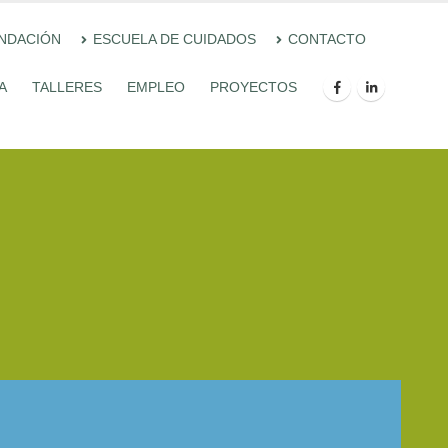
UNDACIÓN
ESCUELA DE CUIDADOS
CONTACTO
A
TALLERES
EMPLEO
PROYECTOS
ales de las piezas del metal:
SCRIPCIÓN ABIERTA