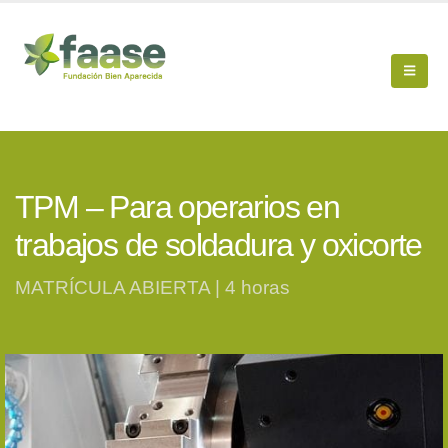
TPM – Para operarios en
trabajos de soldadura y oxicorte
MATRÍCULA ABIERTA | 4 horas