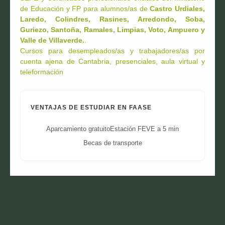
de Educación y FP para alumnos/as de
Castro Urdiales,
Laredo, Colindres, Rasines, Arredondo, Soba,
Guriezo, Santoña, Ramales, Limpias, Voto, Ampuero y
Valle de Villaverde.
.
Cursos para desempleados/as y trabajadores/as por
cuenta ajena de Cantabria, presenciales, aula virtual y
teleformación
VENTAJAS DE ESTUDIAR EN FAASE
Aparcamiento gratuito
Estación FEVE a 5 min
Becas de transporte