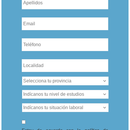
Email
*
Teléfono
*
Sin
nombre
*
Sin
nombre
*
Nivel
de
estudios
*
Situación
Laboral
*
Consentimiento
*