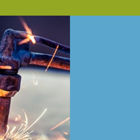
IN
Nombre
*
Nombre
*
Email
*
Teléfono
*
Sin
nombre
*