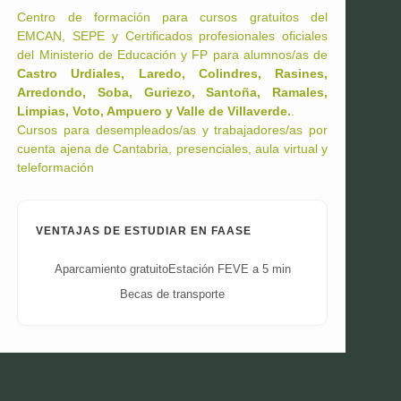
Centro de formación para cursos gratuitos del
EMCAN, SEPE y Certificados profesionales oficiales
del Ministerio de Educación y FP para alumnos/as de
Castro Urdiales, Laredo, Colindres, Rasines,
Arredondo, Soba, Guriezo, Santoña, Ramales,
Limpias, Voto, Ampuero y Valle de Villaverde.
.
Cursos para desempleados/as y trabajadores/as por
cuenta ajena de Cantabria, presenciales, aula virtual y
teleformación
VENTAJAS DE ESTUDIAR EN FAASE
Aparcamiento gratuito
Estación FEVE a 5 min
Becas de transporte