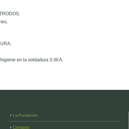
CTRODOS.
nes.
DURA.
 higiene en la soldadura S.W.A.
La Fundación
Contacto