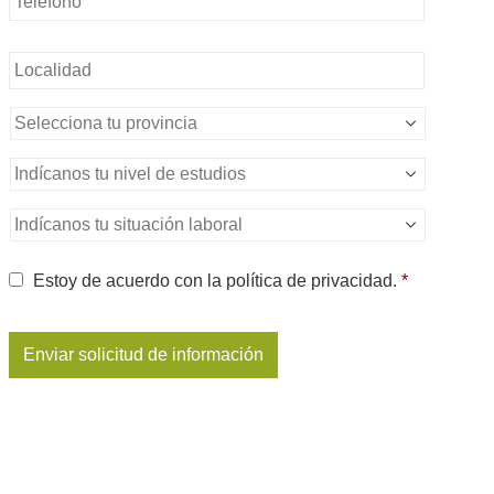
Sin
nombre
*
Sin
nombre
*
Nivel
de
estudios
*
Situación
Laboral
*
Consentimiento
*
Estoy de acuerdo con la política de privacidad.
*