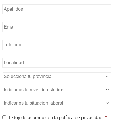
Nombre
*
Email
*
Teléfono
*
Sin
nombre
*
Sin
nombre
*
Nivel
de
estudios
*
Situación
Laboral
*
Consentimiento
*
Estoy de acuerdo con la política de privacidad.
*