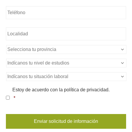
Teléfono
*
Sin
nombre
*
Sin
nombre
*
Nivel
de
estudios
*
Situación
Laboral
*
Consentimiento
*
Estoy de acuerdo con la política de privacidad.
*