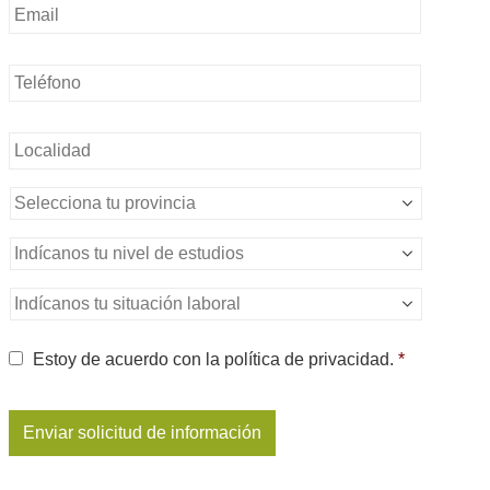
Teléfono
*
Sin
nombre
*
Sin
nombre
*
Nivel
de
estudios
*
Situación
Laboral
*
Consentimiento
*
Estoy de acuerdo con la política de privacidad.
*