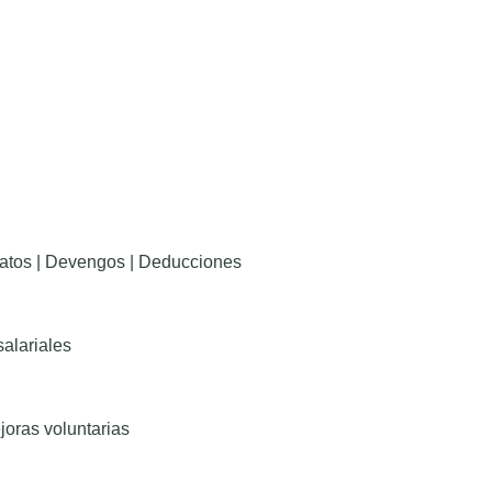
datos | Devengos | Deducciones
alariales
joras voluntarias