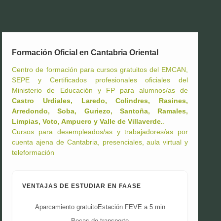
Formación Oficial en Cantabria Oriental
Centro de formación para cursos gratuitos del EMCAN,
SEPE y Certificados profesionales oficiales del
Ministerio de Educación y FP para alumnos/as de
Castro Urdiales, Laredo, Colindres, Rasines,
Arredondo, Soba, Guriezo, Santoña, Ramales,
Limpias, Voto, Ampuero y Valle de Villaverde.
.
Cursos para desempleados/as y trabajadores/as por
cuenta ajena de Cantabria, presenciales, aula virtual y
teleformación
VENTAJAS DE ESTUDIAR EN FAASE
Aparcamiento gratuito
Estación FEVE a 5 min
Becas de transporte