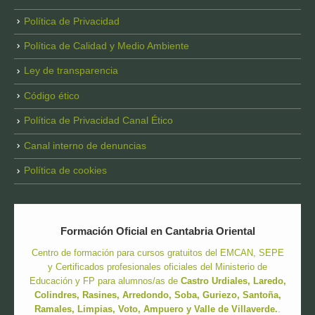
Política de Privacidad
Política de Calidad y Medio Ambiente
Ley de transparencia
Código ético
Política de Privacidad Canal Ético
Canal interno de denuncias
Política de cookies
Formación Oficial en Cantabria Oriental
Centro de formación para cursos gratuitos del EMCAN, SEPE
y Certificados profesionales oficiales del Ministerio de
Educación y FP para alumnos/as de
Castro Urdiales, Laredo,
Colindres, Rasines, Arredondo, Soba, Guriezo, Santoña,
Ramales, Limpias, Voto, Ampuero y Valle de Villaverde.
.